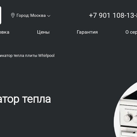
+7 901 108-13
Город:
Москва
овка
Цены
Гарантия
О се
икатор тепла плиты Whirlpool
атор тепла