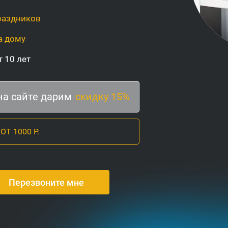
раздников
а дому
 10 лет
на сайте дарим
скидку 15%
Т 1000 Р.