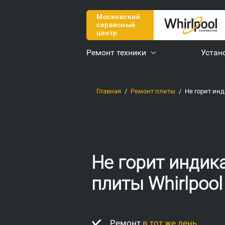
Московский
сервисный
центр
Ремонт техники
Устан
Главная
Ремонт плиты
Не горит инд
Не горит индик
плиты Whirlpool
Ремонт
в тот же день