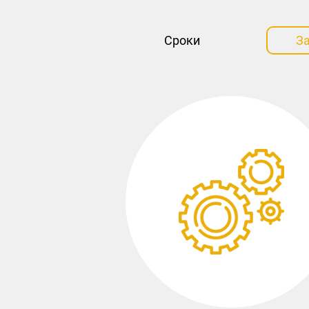
Сроки
З