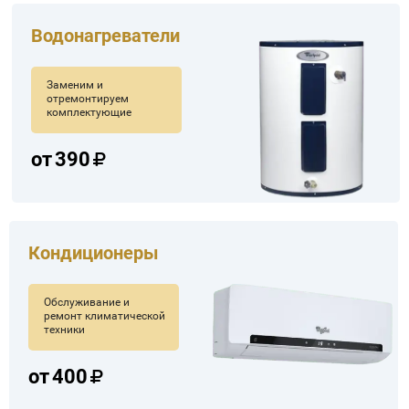
Водонагреватели
Заменим и
отремонтируем
комплектующие
от
390
Кондиционеры
Обслуживание и
ремонт климатической
техники
от
400