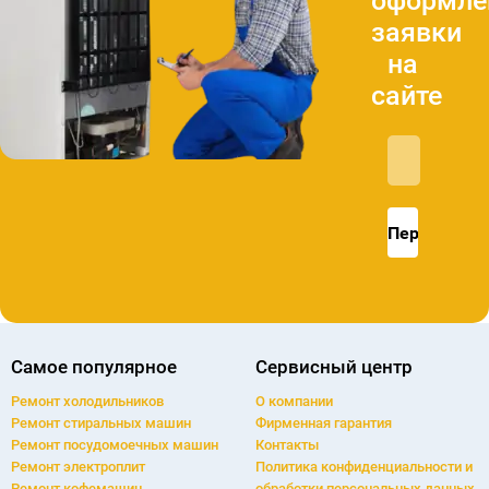
Скидка
15%
при
оформле
заявки
на
сайте