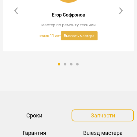
Егор Софронов
мастер по ремонту техники
стаж: 11 лет
Вызвать мастера
Вызвать мастера
Вызвать мастера
Вызвать мастера
Сроки
Запчасти
Гарантия
Выезд мастера