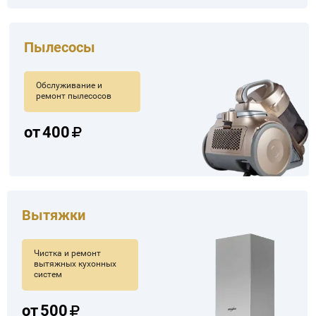
Пылесосы
Обслуживание и
ремонт пылесосов
от
400
Вытяжки
Чистка и ремонт
вытяжных кухонных
систем
от
500