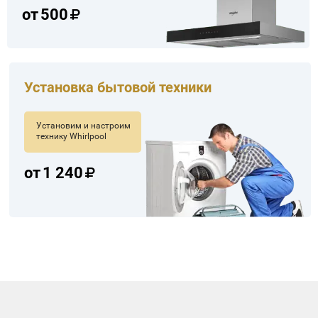
от
500
Установка бытовой техники
Установим и настроим
технику Whirlpool
от
1 240