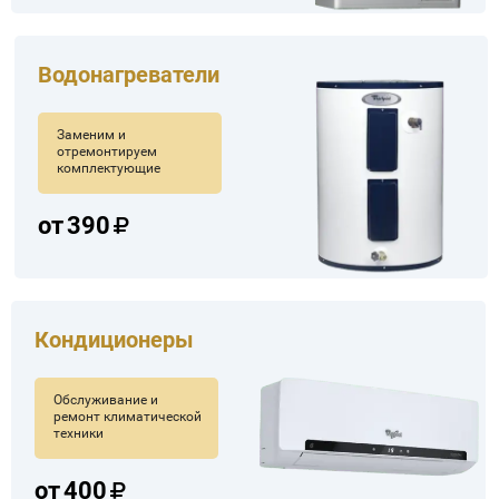
Водонагреватели
Заменим и
отремонтируем
комплектующие
от
390
Кондиционеры
Обслуживание и
ремонт климатической
техники
от
400