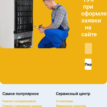
Скидка
15%
при
оформле
заявки
на
сайте