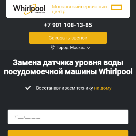
Московский
сервисный
центр
+7 901 108-13-85
Заказать звонок
Город:
Москва
Замена датчика уровня воды
посудомоечной машины Whirlpool
ем технику
на дому
Мастера с опытом