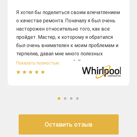
Я хотел бы поделиться своим впечатлением
о качестве ремонта. Поначалу я был очень
насторожен относительно того, как все
пройдет. Мастер, к которому я обратился
был очень внимателен к моим проблемам и
терпелив, давал мне много полезных
советов и рекомендаций. Ремонт духового
Показать полностью
шкафа был выполнен быстро. Я был
удивлен не только качеством ремонта, но и
тем, что цена была весьма разумной по
сравнению с другими сервисами, которые я
искал. Конечно, я очень доволен
результатом работы и рекомендую эту
компанию. Огромное спасибо за отличную
Оставить отзыв
работу!