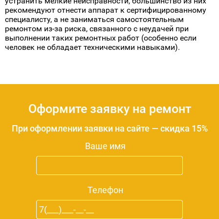
дороже, чем первоначальная стоимость самого
устройства! Кроме того, если ремонт все же
потребуется, он может оказаться дорогостоящим,
поскольку запчасти могут быть дорогими и их трудно
найти в зависимости от места проживания.
Хотя представители сервисной службы могут дать
инструкции по телефону/интернету о том, как лучше
устранить мелкие неисправности, большинство из них
рекомендуют отнести аппарат к сертифицированному
специалисту, а не заниматься самостоятельным
ремонтом из-за риска, связанного с неудачей при
выполнении таких ремонтных работ (особенно если
человек не обладает техническими навыками).
Оформите заявку на ремонт
При оформлении заявки на сайте — скидка 15%