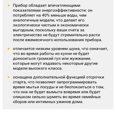
Простота установки — достаточно включить ее
в сеть и начать мыть! Интуитивно понятное
управление делает управление этой моделью
легким даже для начинающих пользователей.
Кроме того, внутри вы найдете регулируемые
подставки, которые можно настроить под вашу
посуду или стеклянную тару, чтобы вся посуда
всегда оставалась идеально чистой.
Прибор обладает впечатляющими
показателями энергоэффективности: он
потребляет на 40% меньше воды, чем
аналогичные модели, что делает его
экологически чистым и экономически
выгодным, поскольку ваши счета за
электричество не будут стремительно расти
после ежемесячного использования прибора.
отличается низким уровнем шума, что означает,
что во время работы из кухни не будет
доноситься громкий гул или жужжание,
которые могут издавать некоторые другие
модели высокого класса.
оснащена дополнительной функцией отсрочки