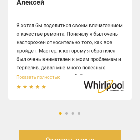
Алексей
Я хотел бы поделиться своим впечатлением
о качестве ремонта. Поначалу я был очень
насторожен относительно того, как все
пройдет. Мастер, к которому я обратился
был очень внимателен к моим проблемам и
терпелив, давал мне много полезных
советов и рекомендаций. Ремонт духового
Показать полностью
шкафа был выполнен быстро. Я был
удивлен не только качеством ремонта, но и
тем, что цена была весьма разумной по
сравнению с другими сервисами, которые я
искал. Конечно, я очень доволен
результатом работы и рекомендую эту
компанию. Огромное спасибо за отличную