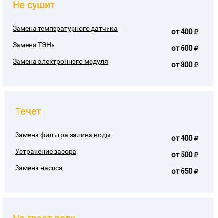
Не сушит
Замена температурного датчика
от
400
Замена ТЭНа
от
600
Замена электронного модуля
от
800
Течет
Замена фильтра залива воды
от
400
Устранение засора
от
500
Замена насоса
от
650
Не греет воду