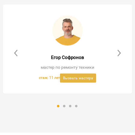
Егор Софронов
мастер по ремонту техники
стаж: 11 лет
Вызвать мастера
Вызвать мастера
Вызвать мастера
Вызвать мастера